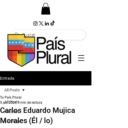
Entrada
All Posts
Tu País Plural
All Posts
5 jun 2024
1 min de lectura
Carlos Eduardo Mujica
PRISMA
Morales (Él / lo)
LGBTIQ+