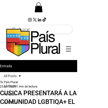
Entrada
All Posts
Tu País Plural
All Posts
25 jun 2024
1 min de lectura
CUSICA PRESENTARÁ A LA
PRISMA
COMUNIDAD LGBTIQA+ EL
LGBTIQ+