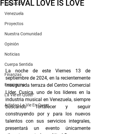
FESTIVAL LOVE IS LOVE
Educación
Venezuela
Proyectos
Nuestra Comunidad
Opinión
Noticias
Cuerpa Sentida
La noche de este Viernes 13 de 
Finanzas
septiembre de 2024, en la recientemente 
Feminismo
inaugurada terraza del Centro Comercial 
Líder, Cusica, uno de los líderes en la 
La Vie en Queer
industria musical en Venezuela, siempre 
Artistas La Vie En Queer
buscando fortalecer y seguir 
construyendo por y para los nuevos 
talentos con sus servicios integrales, 
presentará un evento únicamente 