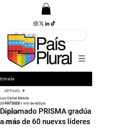
Entrada
All Posts
Luis Daniel Matute
All Posts
30 nov 2023
1 min de lectura
Diplomado PRISMA gradúa
PRISMA
a más de 60 nuevxs líderes
LGBTIQ+