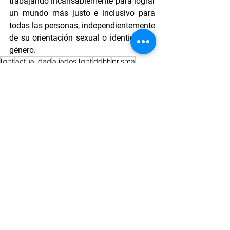
trabajando incansablemente para lograr 
un mundo más justo e inclusivo para 
todas las personas, independientemente 
de su orientación sexual o identidad de 
género.
lgbt
actualidad
aliados lgbt
ddhh
prisma
derechos humanos
diplomado
formación academica
lideres
PRISMA
Venezuela
LGBTIQ+
Ver todo
Entradas recientes