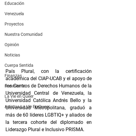
Educación
Venezuela
Proyectos
Nuestra Comunidad
Opinión
Noticias
Cuerpa Sentida
País Plural, con la certificación 
Finanzas
académica del CIAP-UCAB y el apoyo de 
los Centros de Derechos Humanos de la 
Feminismo
Universidad Central de Venezuela, la 
La Vie en Queer
Universidad Católica Andrés Bello y la 
Artistas La Vie En Queer
Universidad Metropolitana, graduó a 
más de 60 líderes LGBTIQ+ y aliados de 
la tercera cohorte del diplomado en 
Liderazgo Plural e Inclusivo PRISMA. 