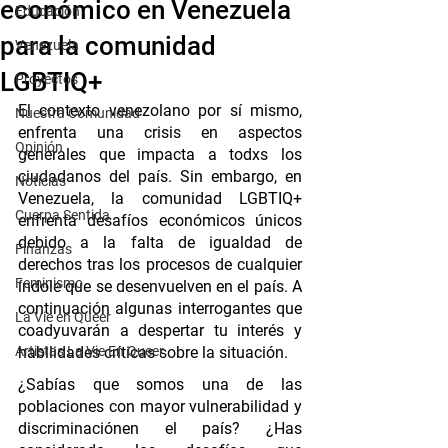
económico en Venezuela
Educación
para la comunidad
Venezuela
LGBTIQ+
Proyectos
El contexto venezolano por sí mismo, 
Nuestra Comunidad
enfrenta una crisis en aspectos 
Opinión
generales que impacta a todxs los 
ciudadanos del país. Sin embargo, en 
Noticias
Venezuela, la comunidad LGBTIQ+ 
Cuerpa Sentida
enfrenta desafíos económicos únicos 
debido a la falta de igualdad de 
Finanzas
derechos tras los procesos de cualquier 
Feminismo
índole que se desenvuelven en el país. A 
continuación algunas interrogantes que 
La Vie en Queer
coadyuvarán a despertar tu interés y 
Artistas La Vie En Queer
habilidades críticas sobre la situación. 
¿Sabías que somos una de las 
poblaciones con mayor vulnerabilidad y 
discriminaciónen el país? ¿Has 