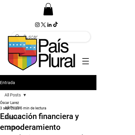
Entrada
All Posts
Óscar Larez
All Posts
3 sept 2023
5 min de lectura
Educación financiera y
PRISMA
empoderamiento
LGBTIQ+