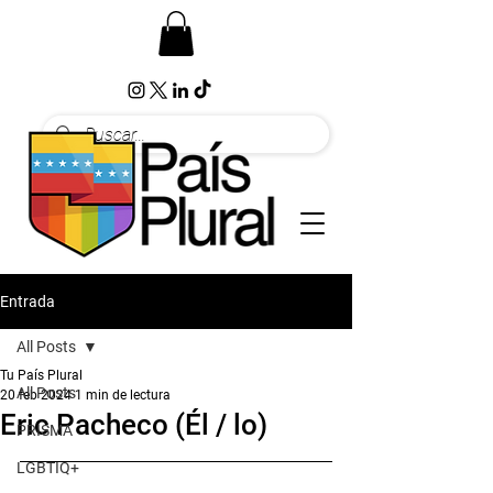
Entrada
All Posts
Tu País Plural
All Posts
20 feb 2024
1 min de lectura
Eric Pacheco (Él / lo)
PRISMA
LGBTIQ+