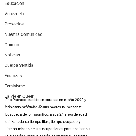
Educación
Venezuela
Proyectos
Nuestra Comunidad
Opinión
Noticias
Cuerpa Sentida
Finanzas
Feminismo
La Vie en Queer
Eric Pacheco, nacido en caracas en el año 2002 y 
Artistas La Vie En Queer
habiendo heredado de sus padres la incesante 
búsqueda de lo magnífico, a sus 21 años de edad 
utiliza todo su tiempo libre, tiempo ocupado y 
tiempo robado de sus ocupaciones para dedicarlo a 