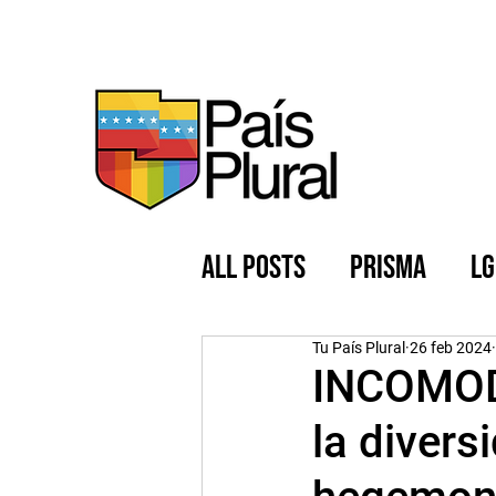
All Posts
PRISMA
LG
Nuestra Comunidad
Tu País Plural
26 feb 2024
INCOMODA
la divers
Feminismo
La Vie e