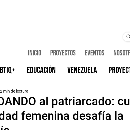
Inicio
Proyectos
Eventos
Nosot
BTIQ+
Educación
Venezuela
Proyec
Opinión
Noticias
Cuerpa Sentida
F
2 min de lectura
NDO al patriarcado: c
idad femenina desafía la
n Queer
Artistas La Vie En Queer