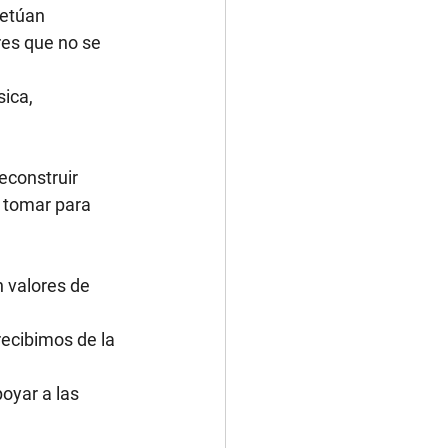
petúan 
es que no se 
ica, 
construir 
 tomar para 
 valores de 
ecibimos de la 
poyar a las 