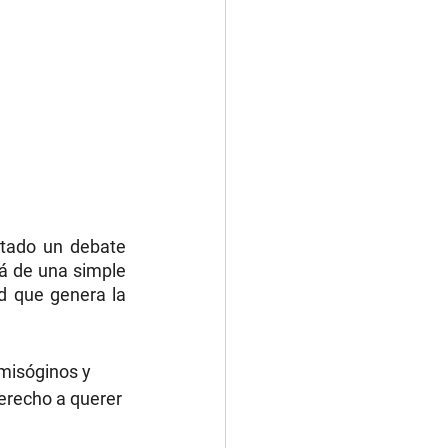
tado un debate 
á de una simple 
d que genera la 
 misóginos y 
derecho a querer 