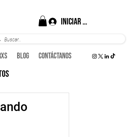
Iniciar sesión
rxs
Blog
Contáctanos
tos
inanzas
uando