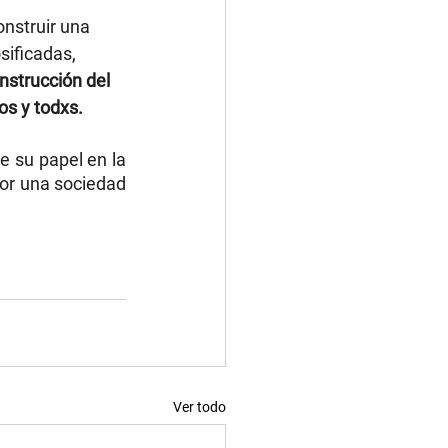
onstruir una 
ificadas, 
nstrucción del 
os y todxs.
e su papel en la 
or una sociedad 
Ver todo