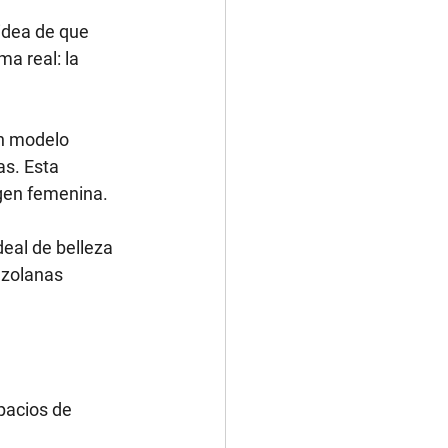
idea de que 
a real: la 
n modelo 
as. Esta 
agen femenina.
eal de belleza 
ezolanas 
pacios de 