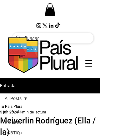
Entrada
All Posts
Tu País Plural
All Posts
5 jun 2024
1 min de lectura
Meiverlin Rodríguez (Ella /
PRISMA
la)
LGBTIQ+