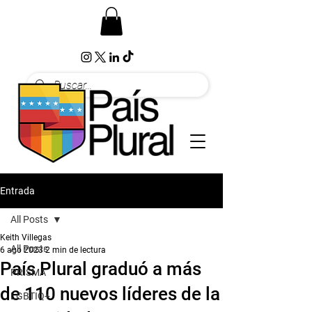
Entrada
All Posts
Keith Villegas
All Posts
6 ago 2023
2 min de lectura
País Plural graduó a más
PRISMA
de 110 nuevos líderes de la
LGBTIQ+