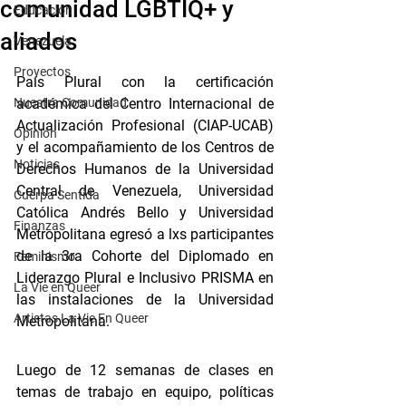
comunidad LGBTIQ+ y
Educación
aliados
Venezuela
Proyectos
País Plural con la certificación 
Nuestra Comunidad
académica del Centro Internacional de 
Actualización Profesional (CIAP-UCAB) 
Opinión
y el acompañamiento de los Centros de 
Noticias
Derechos Humanos de la Universidad 
Central de Venezuela, Universidad 
Cuerpa Sentida
Católica Andrés Bello y Universidad 
Finanzas
Metropolitana egresó a lxs participantes 
de la 3ra Cohorte del Diplomado en 
Feminismo
Liderazgo Plural e Inclusivo PRISMA en 
La Vie en Queer
las instalaciones de la Universidad 
Artistas La Vie En Queer
Metropolitana. 
Luego de 12 semanas de clases en 
temas de trabajo en equipo, políticas 