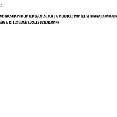
o
mos nuestra primera rumba en CSQ con DJs increíbles para que se rompan la cara con
agos a 1$, los demás locales desearíannnn