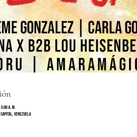
ión
 5:00 a. m.
 Capital, Venezuela