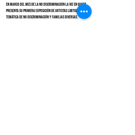
En marco del mes de la No Discriminación La Vie en Queer 
presenta su primera exposición de artistas LGBTIQA+ con 
temática de No discriminación y familias diversas.
Compartir este evento
infotupaisplural@gmail.com
©2023 por País Plural.
Las fotos mostradas en esta página son fueron tomadas por Inclusive,
Luis Guillermo Olaizola, Jefferson González y Jessika Paz.