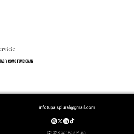
ervicio
itas y cómo funcionan
infotupaisplural@gmail.com
©2023 por País Plural.