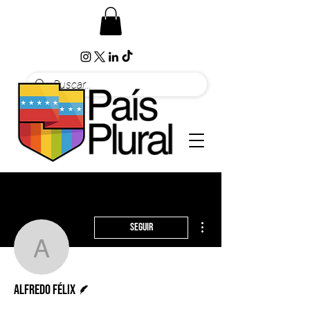
Más acciones
Seguir
Alfredo Félix
Escritor
Alfredo Félix