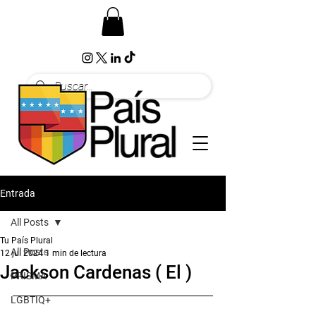
Entrada
All Posts
Tu País Plural
All Posts
12 jul 2024
1 min de lectura
Jackson Cardenas ( El )
PRISMA
LGBTIQ+