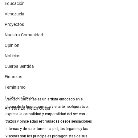
Educación
Venezuela
Proyectos
Nuestra Comunidad
Opinión
Noticias
Cuerpa Sentida
Finanzas
Feminismo
La Vie en Queer
Jackson Cardenas es un artista enfocado en el 
dibujo de la figura humana y el arte neofigurativo, 
Artistas La Vie En Queer
expresa la carnalidad y corporalidad del ser con 
trazos y pinceladas estimuladas desde sensaciones 
internas y de su entorno. La piel, los órganos y las 
visceras son los principales protagonistas de sus 