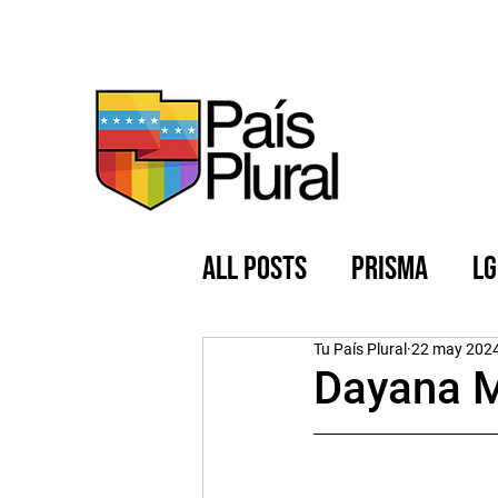
All Posts
PRISMA
LG
Nuestra Comunidad
Tu País Plural
22 may 202
Dayana M
Feminismo
La Vie e