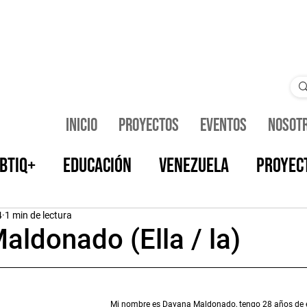
Inicio
Proyectos
Eventos
Nosot
BTIQ+
Educación
Venezuela
Proyec
Opinión
Noticias
Cuerpa Sentida
F
4
1 min de lectura
aldonado (Ella / la)
n Queer
Artistas La Vie En Queer
Mi nombre es Dayana Maldonado, tengo 28 años de ed