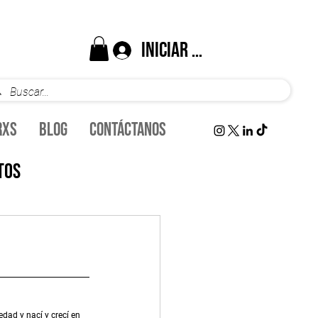
Iniciar sesión
rxs
Blog
Contáctanos
tos
inanzas
ad y nací y crecí en 